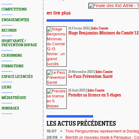
COMPETITIONS
en lire plus
ENGAGEMENT(S)
14 Février 2026
|
Infos Comite
RECORDS
Stage Benjamins-Minimes du Comité 12-1
SPORT SANTÉ /
PRÉVENTION DOPAGE
CD RUNNING
FORMATIONS
20 Novembre 2025
|
Infos Comite
Le Pass Prévention Santé
ESPACE LICENCIÉS
LIENS
26 Août 2025
|
Infos Comite
Prendre sa licence en 5 étapes
MÉDIATHÈQUE
SONDAGES
LES ACTUS PRÉCÉDENTES
15/07
>
Trois Périgourdines représentent la Dordo
28/06
>
Bientôt un nouveau stade à Périgueux - 