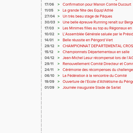
17/06
>
Confirmation pour Manon Comte Ducourt
11/05
>
La grande fête des Equip'Athlé
27/04
>
Un très beau stage de Pâques
30/03
>
Une belle épreuve Running renaît sur Berg
17/03
>
Les Minimes filles au top au Régionaux en 
10/02
>
L'Assemblée Générale saluée par le Présid
14/01
>
Belle réussite en Périgord Vert
29/12
>
CHAMPIONNAT DEPARTEMENTAL CRO
2024/2025
15/12
>
Championnats Départementaux en salle
04/12
>
Jean-Michel Lesur récompensé lors de l'A
29/11
>
Renouvellement Comité Directeur et Com
24/11
>
Cérémonie des récompenses du challenge
Périgord" saison 2024
06/10
>
La Fédération à la rencontre du Comité
19/09
>
Ouverture de l'Ecole d'Athlétisme du Périg
01/09
>
Journée inaugurale Stade de Sarlat