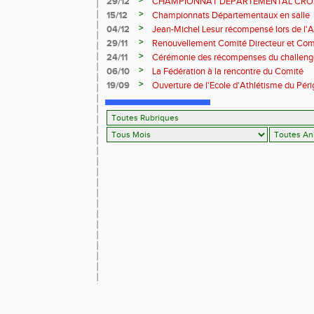
>
29/12
CHAMPIONNAT DEPARTEMENTAL CRO
2024/2025
>
15/12
Championnats Départementaux en salle
>
04/12
Jean-Michel Lesur récompensé lors de l'
>
29/11
Renouvellement Comité Directeur et Co
>
24/11
Cérémonie des récompenses du challeng
Périgord" saison 2024
>
06/10
La Fédération à la rencontre du Comité
>
19/09
Ouverture de l'Ecole d'Athlétisme du Pér