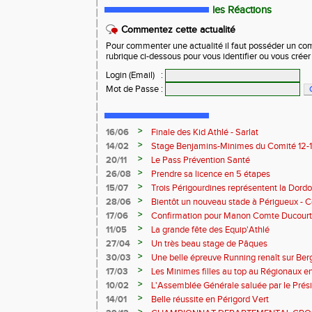
les Réactions
Commentez cette actualité
Pour commenter une actualité il faut posséder un compt
rubrique ci-dessous pour vous identifier ou vous crée
Login (Email)
:
Mot de Passe
:
>
16/06
Finale des Kid Athlé - Sarlat
>
14/02
Stage Benjamins-Minimes du Comité 12-13 
succès.
>
20/11
Le Pass Prévention Santé
>
26/08
Prendre sa licence en 5 étapes
>
15/07
Trois Périgourdines représentent la Dord
>
28/06
Bientôt un nouveau stade à Périgueux -
>
17/06
Confirmation pour Manon Comte Ducourt
>
11/05
La grande fête des Equip'Athlé
>
27/04
Un très beau stage de Pâques
>
30/03
Une belle épreuve Running renaît sur Ber
>
17/03
Les Minimes filles au top au Régionaux en
>
10/02
L'Assemblée Générale saluée par le Prési
>
14/01
Belle réussite en Périgord Vert