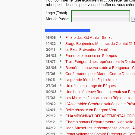
Pour commenter une actualité il faut posséder un compt
rubrique ci-dessous pour vous identifier ou vous crée
Login (Email)
:
Mot de Passe
:
>
16/06
Finale des Kid Athlé - Sarlat
>
14/02
Stage Benjamins-Minimes du Comité 12-13 
succès.
>
20/11
Le Pass Prévention Santé
>
26/08
Prendre sa licence en 5 étapes
>
15/07
Trois Périgourdines représentent la Dord
>
28/06
Bientôt un nouveau stade à Périgueux -
>
17/06
Confirmation pour Manon Comte Ducourt
>
11/05
La grande fête des Equip'Athlé
>
27/04
Un très beau stage de Pâques
>
30/03
Une belle épreuve Running renaît sur Ber
>
17/03
Les Minimes filles au top au Régionaux en
>
10/02
L'Assemblée Générale saluée par le Prési
>
14/01
Belle réussite en Périgord Vert
>
29/12
CHAMPIONNAT DEPARTEMENTAL CRO
2024/2025
>
15/12
Championnats Départementaux en salle
>
04/12
Jean-Michel Lesur récompensé lors de l'
>
29/11
Renouvellement Comité Directeur et Co