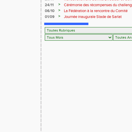
>
24/11
Cérémonie des récompenses du challeng
Périgord" saison 2024
>
06/10
La Fédération à la rencontre du Comité
>
01/09
Journée inaugurale Stade de Sarlat