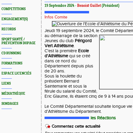
19 Septembre 2024 -
Benoist Guillet
(Président)
COMPETITIONS
Infos Comite
ENGAGEMENT(S)
RECORDS
Jeudi 19 septembre 2024, le Comité Départeme
au démarrage de la section
SPORT SANTÉ /
Jeunes du club
Périgord
PRÉVENTION DOPAGE
Vert Athlétisme
.
C'est la première
Ecole
CD RUNNING
d'Athlétisme
qui se créé
dans ce nord du
FORMATIONS
Département depuis plus
de 20 ans.
ESPACE LICENCIÉS
Sous la houlette du
président Bernard
LIENS
Saintemarie et sous la
férule du salarié du Comité,
MÉDIATHÈQUE
Eric Glaume, ils étaient cinq de 9 à 14 ans pou
SONDAGES
Le Comité Départemental souhaite longue vie
d'Athlétisme du Département.
les Réactions
Commentez cette actualité