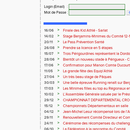
Login (Email)
:
Mot de Passe
:
>
16/06
Finale des Kid Athlé - Sarlat
>
14/02
Stage Benjamins-Minimes du Comité 12-13 
succès.
>
20/11
Le Pass Prévention Santé
>
26/08
Prendre sa licence en 5 étapes
>
15/07
Trois Périgourdines représentent la Dord
>
28/06
Bientôt un nouveau stade à Périgueux -
>
17/06
Confirmation pour Manon Comte Ducourt
>
11/05
La grande fête des Equip'Athlé
>
27/04
Un très beau stage de Pâques
>
30/03
Une belle épreuve Running renaît sur Ber
>
17/03
Les Minimes filles au top au Régionaux en
>
10/02
L'Assemblée Générale saluée par le Prési
>
29/12
CHAMPIONNAT DEPARTEMENTAL CRO
2024/2025
>
15/12
Championnats Départementaux en salle
>
04/12
Jean-Michel Lesur récompensé lors de l'
>
29/11
Renouvellement Comité Directeur et Co
>
24/11
Cérémonie des récompenses du challeng
Périgord" saison 2024
>
06/10
La Fédération à la rencontre du Comité