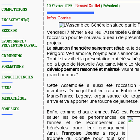
10 Février 2025 -
Benoist Guillet
(Président)
COMPETITIONS
Infos Comite
ENGAGEMENT(S)
RECORDS
Vendredi 7 février a eu lieu l'Assemblée Génér
l'occasion pour le nouveau bureau de présente
SPORT SANTÉ /
projets.
PRÉVENTION DOPAGE
La
situation financière sainement rétablie
, le 
Périgord Vert amorcé, l'olympiade s'annonce
CD RUNNING
Tout le travail et la présentation ont été salu
de la Ligue de Nouvelle Aquitaine, Marc Le Merc
FORMATIONS
développement raisonné et maîtrisé
, visant "l
grand nombre".
ESPACE LICENCIÉS
Cette Assemblée a aussi été l'occasion d
LIENS
membres. Deux qui font leur retour, Fabrice F
Marie-France Legeay, organisatrice de tou
MÉDIATHÈQUE
arrive et va apporter une touche de jeunesse, E
SONDAGES
Enfin, comme chaque année, l'AG est l'occ
saluer les belles performances de
l'année et de récompenser des
bénévoles pour leur engagement.
Ainsi,
Françoise Jeante
a reçu le
trophée du Comité pour tout son