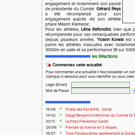
engagement et notamment son passé
de présidente du Comité.
Gérard Reys
a été récompensé pour son
engagement auprès de son athlète
phare Milann Klemenic.
Pour les athlètes,
Léna Refondini
, bien que 
récompensée pour ses remarquables perform
depuis plusieurs années.
Yoann Kowal
est 
parmi les athlètes masculins avec notamme
3000m en salle et sa performance IB sur 500
les Réactions
Commentez cette actualité
Pour commenter une actualité il faut posséder un compt
rubrique ci-dessous pour vous identifier ou vous crée
Login (Email)
:
Mot de Passe
:
>
16/06
Finale des Kid Athlé - Sarlat
>
14/02
Stage Benjamins-Minimes du Comité 12-13 
succès.
>
20/11
Le Pass Prévention Santé
>
26/08
Prendre sa licence en 5 étapes
>
15/07
Trois Périgourdines représentent la Dord