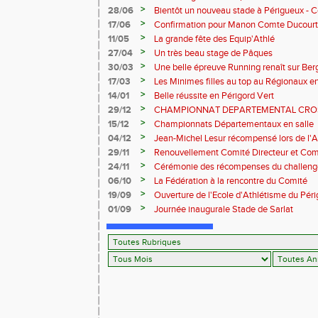
>
28/06
Bientôt un nouveau stade à Périgueux -
>
17/06
Confirmation pour Manon Comte Ducourt
>
11/05
La grande fête des Equip'Athlé
>
27/04
Un très beau stage de Pâques
>
30/03
Une belle épreuve Running renaît sur Ber
>
17/03
Les Minimes filles au top au Régionaux en
>
14/01
Belle réussite en Périgord Vert
>
29/12
CHAMPIONNAT DEPARTEMENTAL CRO
2024/2025
>
15/12
Championnats Départementaux en salle
>
04/12
Jean-Michel Lesur récompensé lors de l'
>
29/11
Renouvellement Comité Directeur et Co
>
24/11
Cérémonie des récompenses du challeng
Périgord" saison 2024
>
06/10
La Fédération à la rencontre du Comité
>
19/09
Ouverture de l'Ecole d'Athlétisme du Pér
>
01/09
Journée inaugurale Stade de Sarlat