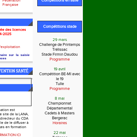
Compétitions en salle
Fédération
Française
Compétitions stade
pée des licences
4-2025
29 mars
Challenge de Printemps
'exploitation
Trélissac
Stade Firmin Daudou
aire sur la saisie
ences
Programme
19 avril
VENTION SANTÉ
Compétition BE-MI avec
le 19
Tulle
Programme
8 mai
Championnat
Départemental
JUGES
ation est
Cadets à Masters
e site de la LANA,
Bergerac
 directeur du CDA
e de le diffuser à
Horaires
ges en formation
22 mai
RMATION ICI