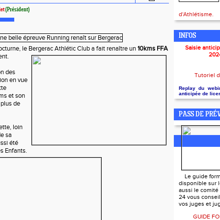
let
(Président)
d'Athlétisme.
INFOS
Saisie antici
turne, le Bergerac Athlétic Club a fait renaître
un
10kms FFA
202
ent.
on des
Tutoriel d
ion en vue
tte
Replay du webin
anticipée de lic
ms et son
 plus de
PASS DE PRÉ
tte, loin
de sa
ussi été
s Enfants.
FORMATION 
Le guide form
disponible sur l
aussi le comité
24 vous conseill
vos juges et ju
GUIDE FO