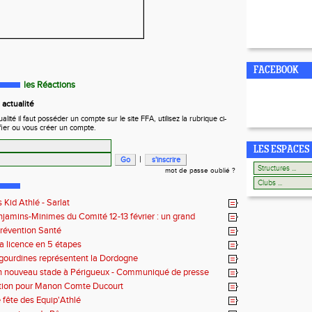
FACEBOOK
les Réactions
actualité
ité il faut posséder un compte sur le site FFA, utilisez la rubrique ci-
fier ou vous créer un compte.
LES ESPACES
|
mot de passe oublié ?
 Kid Athlé - Sarlat
jamins-Minimes du Comité 12-13 février : un grand
révention Santé
a licence en 5 étapes
igourdines représentent la Dordogne
n nouveau stade à Périgueux - Communiqué de presse
tion pour Manon Comte Ducourt
 fête des Equip'Athlé