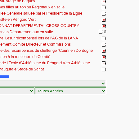
eau stage de Pâques
es filles au top au Régionaux en salle
ée Générale saluée par le Président de la Ligue
ssite en Périgord Vert
ONNAT DEPARTEMENTAL CROSS COUNTRY
25
nats Départementaux en salle
(1)
el Lesur récompensé lors de l'AG de la LANA
lement Comité Directeur et Commissions
e des récompenses du challenge "Courir en Dordogne
 saison 2024
tion à la rencontre du Comité
 de l'Ecole d'Athlétisme du Périgord Vert Athlétisme
naugurale Stade de Sarlat