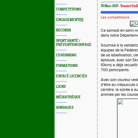
30 Mars 2025 -
Benoist Guil
COMPETITIONS
Les compétitions
ENGAGEMENT(S)
Ce samedi en semi-noc
RECORDS
dans notre Départem
SPORT SANTÉ /
PRÉVENTION DOPAGE
Soumise à la validati
équipes de la Fédérat
de sa labellisation, ce
CD RUNNING
épreuve, avec son 5k
10kms a déjà recueilli
FORMATIONS
700 participants.
ESPACE LICENCIÉS
Avec son coureur vede
d'être au crépuscule 
LIENS
carrière, la soirée a a
animée par les course
MÉDIATHÈQUE
SONDAGES