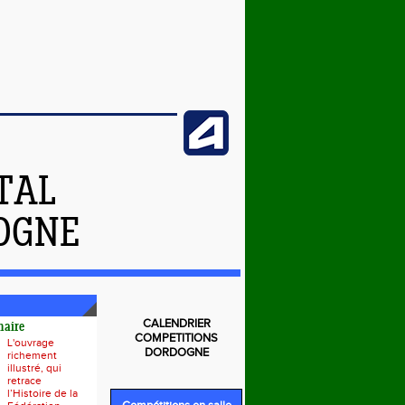
TAL
DOGNE
CALENDRIER
naire
COMPETITIONS
L'ouvrage
DORDOGNE
richement
illustré, qui
retrace
l’Histoire de la