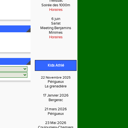
Trélissac
Soirée des 1000m
Horaires
6 juin
Sarlat
Meeting Benjamins
Minimes
Horaires
Kids Athlé
22 Novembre 2025
Périgueux
La grenadière
17 Janvier 2026
Bergerac
21 mars 2026
Périgueux
23 Mai 2026
Coulounieix-Chamiers