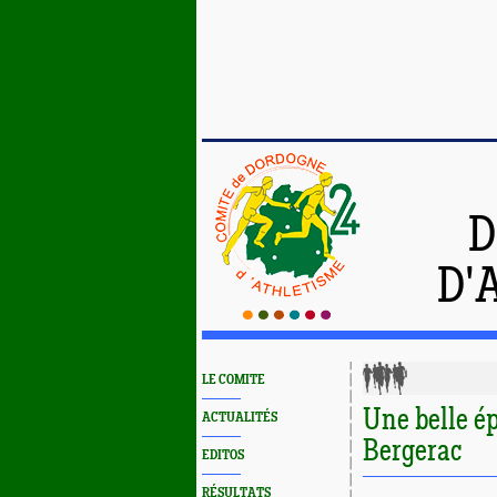
D
D'
LE COMITE
Une belle é
ACTUALITÉS
Bergerac
EDITOS
RÉSULTATS