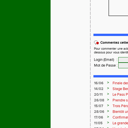
Commentez cette 
Pour commenter une actual
dessous pour vous identi
Login (Email)
:
Mot de Passe
:
>
16/06
Finale des
>
14/02
Stage Ben
succès.
>
20/11
Le Pass P
>
26/08
Prendre s
>
15/07
Trois Pér
>
28/06
Bientôt u
>
17/06
Confirma
>
11/05
La grande